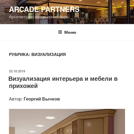
Перейти
ARCADE PARTNERS
к
Архитектурно-интерьерное бюро
содержимому
Меню
РУБРИКА: ВИЗУАЛИЗАЦИЯ
ОПУБЛИКОВАНО
23.10.2019
Визуализация интерьера и мебели в
прихожей
Автор:
Георгий Бычков